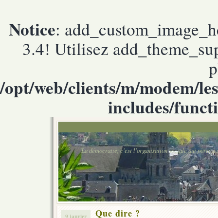
Notice
: add_custom_image_h
3.4! Utilisez add_theme_supp
p
/opt/web/clients/m/modem/le
includes/funct
"La démocratie, c'est l'organisation sociale qui porte
Que dire ?
9 janvier